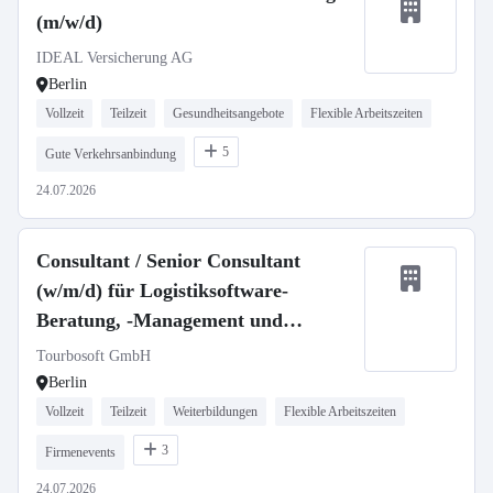
(m/w/d)
IDEAL Versicherung AG
Berlin
Vollzeit
Teilzeit
Gesundheitsangebote
Flexible Arbeitszeiten
5
Gute Verkehrsanbindung
24.07.2026
Consultant / Senior Consultant
(w/m/d) für Logistiksoftware-
Beratung, -Management und
Produktentwicklung
Tourbosoft GmbH
Berlin
Vollzeit
Teilzeit
Weiterbildungen
Flexible Arbeitszeiten
3
Firmenevents
24.07.2026