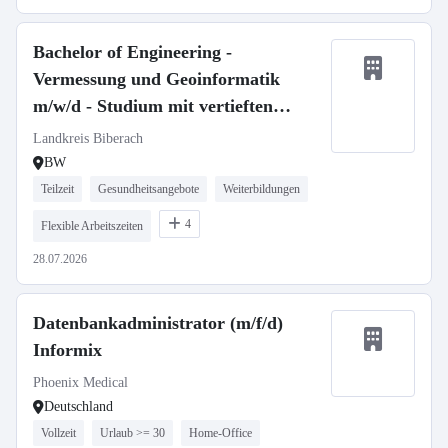
Bachelor of Engineering -
Vermessung und Geoinformatik
m/w/d - Studium mit vertieften
Praxisphasen
Landkreis Biberach
BW
Teilzeit
Gesundheitsangebote
Weiterbildungen
4
Flexible Arbeitszeiten
28.07.2026
Datenbankadministrator (m/f/d)
Informix
Phoenix Medical
Deutschland
Vollzeit
Urlaub >= 30
Home-Office