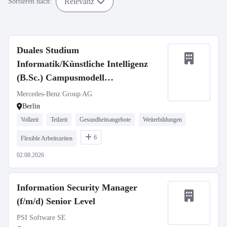
Relevanz
Sortieren nach:
Duales Studium
Informatik/Künstliche Intelligenz
(B.Sc.) Campusmodell
Berlin/Stuttgart, 01.10.2027 (m/w/d)
Mercedes-Benz Group AG
Berlin
Vollzeit
Teilzeit
Gesundheitsangebote
Weiterbildungen
6
Flexible Arbeitszeiten
02.08.2026
Information Security Manager
(f/m/d) Senior Level
PSI Software SE