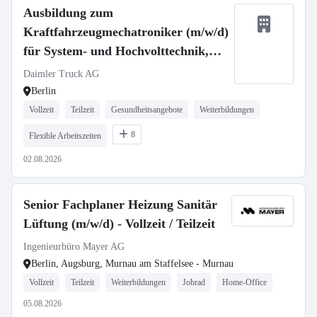
Ausbildung zum
Kraftfahrzeugmechatroniker (m/w/d)
für System- und Hochvolttechnik,
Daimler Truck AG
Daimler Truck AG
Berlin
Vollzeit
Teilzeit
Gesundheitsangebote
Weiterbildungen
8
Flexible Arbeitszeiten
02.08.2026
Senior Fachplaner Heizung Sanitär
Lüftung (m/w/d) - Vollzeit / Teilzeit
Ingenieurbüro Mayer AG
Berlin, Augsburg, Murnau am Staffelsee - Murnau
Vollzeit
Teilzeit
Weiterbildungen
Jobrad
Home-Office
05.08.2026