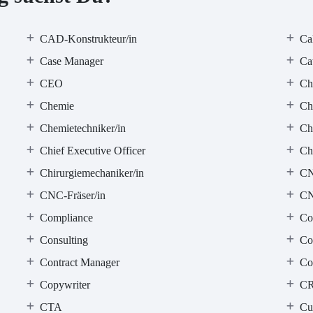
CAD-Konstrukteur/in
Ca
Case Manager
Ca
CEO
Ch
Chemie
Ch
Chemietechniker/in
Ch
Chief Executive Officer
Ch
Chirurgiemechaniker/in
C
CNC-Fräser/in
CN
Compliance
Co
Consulting
Co
Contract Manager
Con
Copywriter
C
CTA
Cu