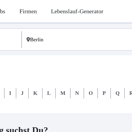
bs
Firmen
Lebenslauf-Generator
I
J
K
L
M
N
O
P
Q
g suchst Du?