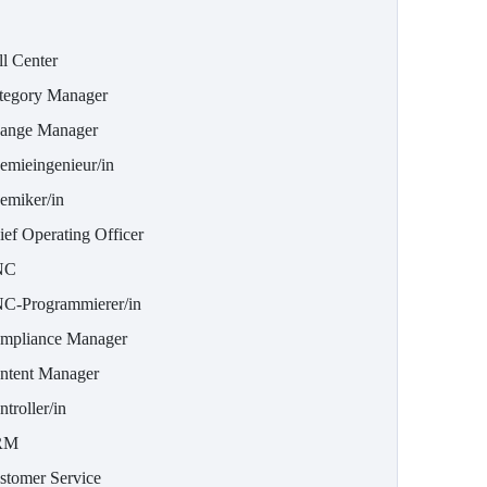
ll Center
tegory Manager
ange Manager
emieingenieur/in
emiker/in
ief Operating Officer
NC
C-Programmierer/in
mpliance Manager
ntent Manager
troller/in
RM
stomer Service