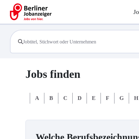
Jo
Jobs finden
#
A
B
C
D
E
F
G
H
Welche Berufsbezeichnun