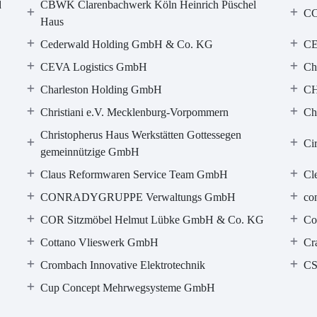
d
CBWK Clarenbachwerk Köln Heinrich Püschel
CC
Haus
Cederwald Holding GmbH & Co. KG
CE
CEVA Logistics GmbH
Ch
Charleston Holding GmbH
C
Christiani e.V. Mecklenburg-Vorpommern
Ch
Christopherus Haus Werkstätten Gottessegen
Ci
gemeinnützige GmbH
Claus Reformwaren Service Team GmbH
Cl
CONRADYGRUPPE Verwaltungs GmbH
co
COR Sitzmöbel Helmut Lübke GmbH & Co. KG
Co
Cottano Vlieswerk GmbH
Cr
Crombach Innovative Elektrotechnik
CS
Cup Concept Mehrwegsysteme GmbH