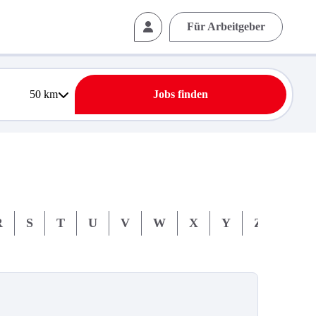
Für Arbeitgeber
50
km
Jobs finden
R
S
T
U
V
W
X
Y
Z