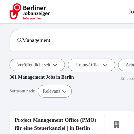
Jo
Veröffentlicht seit
Home-Office
Arbe
361
Management
Jobs in
Berlin
361 Job
Relevanz
Sortieren nach:
Project Management Office (PMO)
für eine Steuerkanzlei | in Berlin