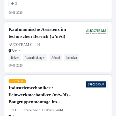
3
06.08.2026
Kaufmännische Assistenz im
technischen Bereich (w/m/d)
AUCOTEAM GmbH
Berlin
Teilzeit
Weiterbildungen
Jobrad
Jobticket
06.08.2026
Premium
Industriemechaniker /
Feinwerkmechaniker (m/w/d) -
Baugruppenmontage im
Sondermaschinenbau
SPECS Surface Nano Analysis GmbH