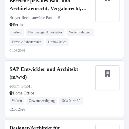
Bereiche privates Bau- und
Architektenrecht, Vergaberecht,
Immobilienwirtschaftsrecht
Breyer Rechtsanwälte PartmbB
Berlin
Teilzeit
Nachhaltiger Arbeitgeber
Weiterbildungen
Flexible Arbeitszeiten
Home-Office
01.08.2026
SAP Entwickler und Architekt
(m/w/d)
equim GmbH
Home Office
Vollzeit
Gewinnbeteiligung
Urlaub >= 30
02.08.2026
Designer/Architekt für