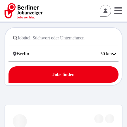
50
km
Jobs finden