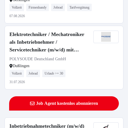
Vollzeit
Firmenhandy
Jobrad
Tarifvergütung
07.08.2026
Elektrotechniker / Mechatroniker
als Inbetriebnehmer /
Servicetechniker (m/w/d) mit
elektrotechnischem Hintergrund im
POLYSOUDE Deutschland GmbH
Bereich Schweißtechnik
Dußlingen
Vollzeit
Jobrad
Urlaub >= 30
31.07.2026
Job Agent kostenlos abonnieren
Inbetriebnahmetechniker (m/w/d)