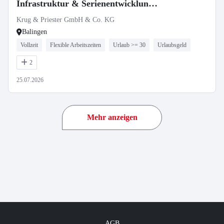
Infrastruktur & Serienentwicklung
(m/w/d)
Krug & Priester GmbH & Co. KG
Balingen
Vollzeit
Flexible Arbeitszeiten
Urlaub >= 30
Urlaubsgeld
2
25.07.2026
Mehr anzeigen
AGB