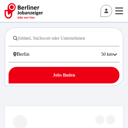
50
km
Jobs finden