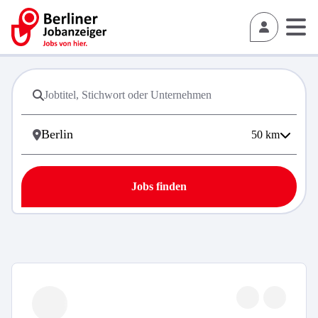
50
km
Jobs finden