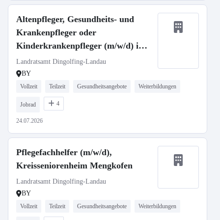
Altenpfleger, Gesundheits- und
Krankenpfleger oder
Kinderkrankenpfleger (m/w/d) im
Kreisseniorenheim Mengkofen
Landratsamt Dingolfing-Landau
BY
Vollzeit
Teilzeit
Gesundheitsangebote
Weiterbildungen
4
Jobrad
24.07.2026
Pflegefachhelfer (m/w/d),
Kreisseniorenheim Mengkofen
Landratsamt Dingolfing-Landau
BY
Vollzeit
Teilzeit
Gesundheitsangebote
Weiterbildungen